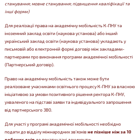
стажування; мовне стажування; підвищення кваліфікації та
інші форми
)
Для реалізації права на академічну мобільність К-ПНУ та
іноземний заклад освіти (наукова установа) або інший
український заклад освіти (наукова установа) укладають у
письмовій або електронній формі договір між закладами-
партнерами про виконання програми академічної мобільності
(Партнерський договір).
Право на академічну мобільність також може бути
реалізоване учасниками освітнього процесу К-ПНУ за власною
ініціативою за умови позитивного рішення ректора К-ПНУ,
ухваленого на підставі заяви та індивідуального запрошення
від партнерського ЗВО.
Для участі у програмі академічної мобільності необхідно
подати до відділу міжнародних зв’язків
не пізніше ніж за 10
робочих днів
до початку такі документи: