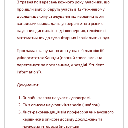
З травня по вересень кожного року, учасники, що
пройшли відбір, беруть участь в 12-тижневому
дослідницькому стажуванні під керівництвом
канадських викладачів університетів з різних
наукових дисциплін: від інженерних, технічних і
математичних до гуманітарних і соціальних наук.
Програма стажування доступна в більш ніж 60
університетах Канади (повний список можна
переглянути за посиланням, у розділі “Student
Information”).
Документи:
Онлайн-заявка на участь у програмі.
СV з описом наукових інтересів (шаблон).
Лист-рекомендація від професора чи наукового
керівника з описом досвіду досліджень та
наукових інтересів (інструкція).