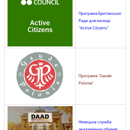
Програма Британської
Ради для молоді
“Active Citizens”
Програма “Gaude
Polonia”
Німецька служба
академічних обмінів