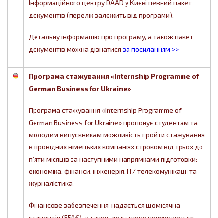
Інформаційного центру DAAD у Києві певний пакет
документів (перелік залежить від програми).
Детальну інформацію про програму, а також пакет
документів можна дізнатися
за посиланням >>
Програма стажування «Internship Programme of
German Business for Ukraine»
Програма стажування «Internship Programme of
German Business for Ukraine» пропонує студентам та
молодим випускникам можливість пройти стажування
в провідних німецьких компаніях строком від трьох до
п’яти місяців за наступними напрямками підготовки:
економіка, фінанси, інженерія, IT/ телекомунікації та
журналістика.
Фінансове забезпечення: надається щомісячна
стипендія (550€), а також додатково покриваються