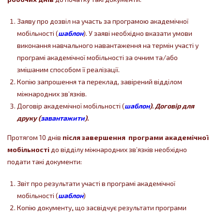
Заяву про дозвіл на участь за програмою академічної
мобільності (
шаблон
). У заяві необхідно вказати умови
виконання навчального навантаження на термін участі у
програмі академічної мобільності за очним та/або
змішаним способом її реалізації.
Копію запрошення та переклад, завірений відділом
міжнародних зв’язків.
Договір академічної мобільності (
шаблон
). Договір для
друку (
завантажити
).
Протягом 10 днів
після завершення програми академічної
мобільності
до відділу міжнародних зв’язків необхідно
подати такі документи:
Звіт про результати участі в програмі академічної
мобільності (
шаблон
)
Копію документу
,
що засвідчує результати програми